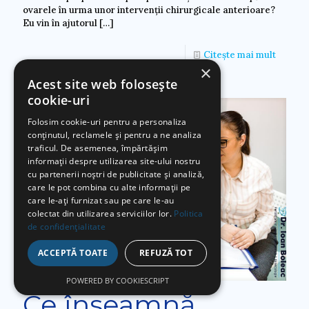
ovarele în urma unor intervenții chirurgicale anterioare?
Eu vin în ajutorul
[…]
Citește mai mult
×
Acest site web folosește
cookie-uri
Folosim cookie-uri pentru a personaliza
conținutul, reclamele și pentru a ne analiza
traficul. De asemenea, împărtășim
informații despre utilizarea site-ului nostru
cu partenerii noștri de publicitate și analiză,
care le pot combina cu alte informații pe
care le-ați furnizat sau pe care le-au
colectat din utilizarea serviciilor lor.
Politica
de confidențialitate
ACCEPTĂ TOATE
REFUZĂ TOT
POWERED BY COOKIESCRIPT
Ce înseamnă