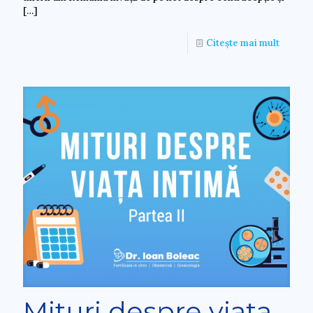
[…]
Citește mai mult
Mituri despre viața