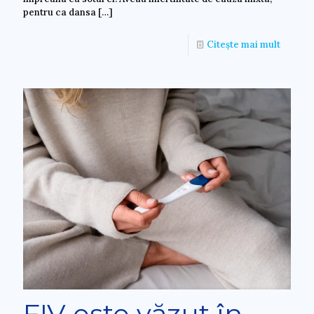
pentru ca dansa
[…]
Citește mai mult
FIV este văzut în