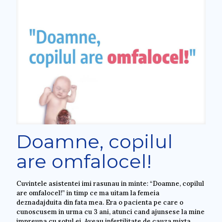
Doamne, copilul
are omfalocel!
Cuvintele asistentei imi rasunau in minte: “Doamne, copilul
are omfalocel!” in timp ce ma uitam la femeia
deznadajduita din fata mea. Era o pacienta pe care o
cunoscusem in urma cu 3 ani, atunci cand ajunsese la mine
impreuna cu sotul ei. Aveau infertilitate de cauza mixta,