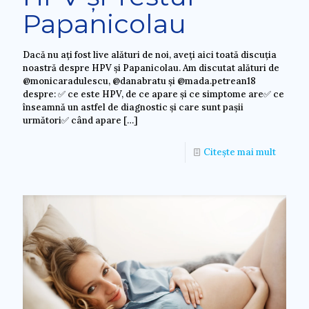
Papanicolau
Dacă nu ați fost live alături de noi, aveți aici toată discuția
noastră despre HPV și Papanicolau. Am discutat alături de
@monicaradulescu, @danabratu și @mada.petrean18
despre: ✅ ce este HPV, de ce apare și ce simptome are✅ ce
înseamnă un astfel de diagnostic și care sunt pașii
următori✅ când apare
[…]
Citește mai mult