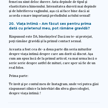
femei nu simt deloc durere. Asta depinde de tipul și
elasticitatea himenului. Intensitatea durerii mai depinde
și de lubrifierea vaginului, așa că ai face bine dacă ai
acorda o mare importanță preludiului actului sexual!
20. Viața Intimă – Am făcut sex pentru prima
dată cu prietenul meu, pot rămâne gravidă?
Răspunsul este DA, bineînțeles! Dacă nu te-ai protejat,
poți rămâne gravidă și la primul contact sexual.
Aceasta a fost cea de-a doua parte din seria miturilor
despre viața intimă despre care am dorit să discut. Așa
cum am spus încă de la primul articol, va mai urma încă o
serie serie despre astfel de mituri, care sper să fie de un
real folos.
Prima parte:
Te invit și pe contul meu de Instagram, unde vei putea găsi
răspunsuri zilnice la întrebări din sfera ginecologiei,
despre viața intimă: !