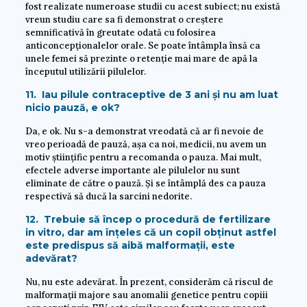
fost realizate numeroase studii cu acest subiect; nu există
vreun studiu care sa fi demonstrat o creștere
semnificativă în greutate odată cu folosirea
anticoncepționalelor orale. Se poate întâmpla însă ca
unele femei să prezinte o retenție mai mare de apă la
începutul utilizării pilulelor.
11. Iau pilule contraceptive de 3 ani și nu am luat
nicio pauză, e ok?
Da, e ok. Nu s-a demonstrat vreodată că ar fi nevoie de
vreo perioadă de pauză, așa ca noi, medicii, nu avem un
motiv științific pentru a recomanda o pauza. Mai mult,
efectele adverse importante ale pilulelor nu sunt
eliminate de către o pauză. Și se întâmplă des ca pauza
respectivă să ducă la sarcini nedorite.
12. Trebuie să încep o procedură de fertilizare
in vitro, dar am înțeles că un copil obținut astfel
este predispus să aibă malformații, este
adevărat?
Nu, nu este adevărat. În prezent, considerăm că riscul de
malformații majore sau anomalii genetice pentru copiii