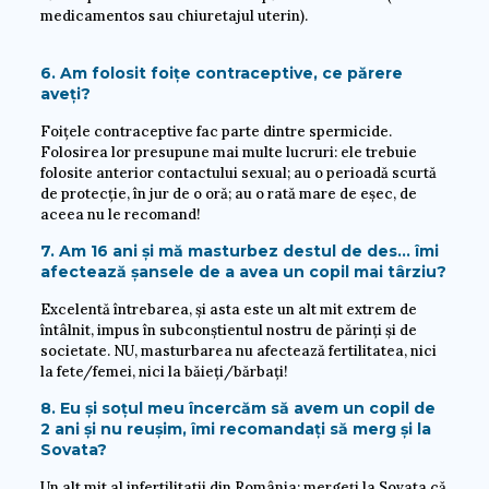
medicamentos sau chiuretajul uterin).
6. Am folosit foițe contraceptive, ce părere
aveți?
Foițele contraceptive fac parte dintre spermicide.
Folosirea lor presupune mai multe lucruri: ele trebuie
folosite anterior contactului sexual; au o perioadă scurtă
de protecție, în jur de o oră; au o rată mare de eșec, de
aceea nu le recomand!
7. Am 16 ani și mă masturbez destul de des… îmi
afectează șansele de a avea un copil mai târziu?
Excelentă întrebarea, și asta este un alt mit extrem de
întâlnit, impus în subconștientul nostru de părinți și de
societate. NU, masturbarea nu afectează fertilitatea, nici
la fete/femei, nici la băieți/bărbați!
8. Eu și soțul meu încercăm să avem un copil de
2 ani și nu reușim, îmi recomandați să merg și la
Sovata?
Un alt mit al infertilitatii din România: mergeți la Sovata că