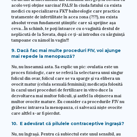
acolo veți obține sarcina! FALS! In ciuda fatului ca exista
medici cu specializarea FKT balneologie care practica
tratamente de infertilitate în acea zona (?!?!), nu exista
absolut vreun fundament științific care să sprijine așa
ceva…În schimb, te poți întoarce cu o vaginită destul de
neplăcută de la Sovata, după ce ți-ai introdus cu sârguință
tampoane cu nămol în vagin!!!
9. Dacă fac mai multe proceduri FIV, voi ajunge
mai repede la menopauză?
Nu, nu înseamnă asta. Sa explic un pic: ovulatia este un
proces fiziologic, care se referă la selectarea unui singur
folicul din ovar, folicul care se va sparge și va elibera un
ovocit matur (celula sexuală feminină); medicația folosită
în cazul unei proceduri de fertilizare in vitro duce la
dezvoltarea mai multor foliculi, și astfel la obținerea mai
multor ovocite mature. Eu consider ca procedurile FIV nu
grăbesc intrarea la menopauza, ci salvează niște ovocite
care altfel s-ar fi pierdut.
10. E adevărat că pilulele contraceptive îngrașă?
Nu, nu îngrașă. Pentru că subiectul este unul sensibil, au