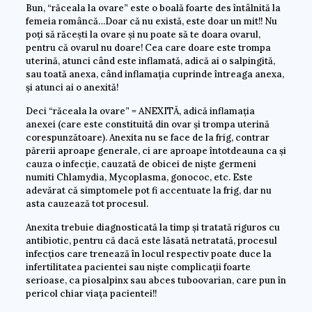
Bun, “răceala la ovare” este o boală foarte des întâlnită la
femeia româncă…Doar că nu există, este doar un mit!! Nu
poți să răcești la ovare și nu poate să te doara ovarul,
pentru că ovarul nu doare! Cea care doare este trompa
uterină, atunci când este inflamată, adică ai o salpingită,
sau toată anexa, când inflamația cuprinde întreaga anexa,
și atunci ai o anexită!
Deci “răceala la ovare” = ANEXITĂ, adică inflamația
anexei (care este constituită din ovar și trompa uterină
corespunzătoare). Anexita nu se face de la frig, contrar
părerii aproape generale, ci are aproape întotdeauna ca și
cauza o infecție, cauzată de obicei de niște germeni
numiti Chlamydia, Mycoplasma, gonococ, etc. Este
adevărat că simptomele pot fi accentuate la frig, dar nu
asta cauzează tot procesul.
Anexita trebuie diagnosticată la timp și tratată riguros cu
antibiotic, pentru că dacă este lăsată netratată, procesul
infecțios care trenează în locul respectiv poate duce la
infertilitatea pacientei sau niște complicații foarte
serioase, ca piosalpinx sau abces tuboovarian, care pun în
pericol chiar viața pacientei!!