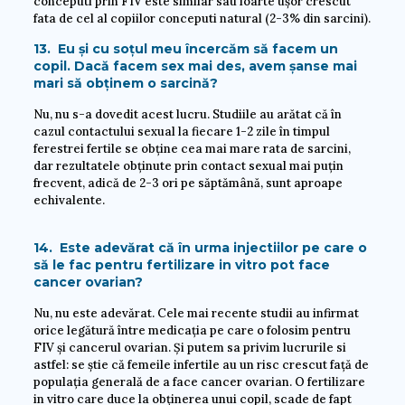
conceputi prin FIV este similar sau foarte ușor crescut
fata de cel al copiilor conceputi natural (2-3% din sarcini).
13. Eu și cu soțul meu încercăm să facem un
copil. Dacă facem sex mai des, avem șanse mai
mari să obținem o sarcină?
Nu, nu s-a dovedit acest lucru. Studiile au arătat că în
cazul contactului sexual la fiecare 1-2 zile în timpul
ferestrei fertile se obține cea mai mare rata de sarcini,
dar rezultatele obținute prin contact sexual mai puțin
frecvent, adică de 2-3 ori pe săptămână, sunt aproape
echivalente.
14. Este adevărat că în urma injectiilor pe care o
să le fac pentru fertilizare in vitro pot face
cancer ovarian?
Nu, nu este adevărat. Cele mai recente studii au infirmat
orice legătură între medicația pe care o folosim pentru
FIV și cancerul ovarian. Și putem sa privim lucrurile si
astfel: se știe că femeile infertile au un risc crescut față de
populația generală de a face cancer ovarian. O fertilizare
in vitro care duce la obținerea unui copil, scade de fapt