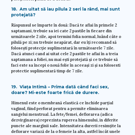
18. Am uitat să iau pilula 2 seri la rând, mai sunt
protejată?
Răspunsul se împarte în două: Dacă te aflai în primele 2
saptamani, trebuie sa iei cate 2 pastile în fiecare din
următoarele 2 zile, apoi termini folia normal, luând câte o
pilulă pe zi; nu trebuie neapărat, dar eu îți recomand să
folosești protecție suplimentară în următoarele 7 zile.
Dacă atunci cand ai uitat cele 2 pastile te aflai în a treia
saptamana a foliei, nu mai ești protejată și ce trebuie să
faci este sa începi o nouă folie în aceeași zi și sa folosesti
protectie suplimentară timp de 7 zile.
19. Viața Intimă – Prima dată când faci sex,
doare? Mi-este foarte frică de durere.
Himenul este o membrană elastică ce închide parțial
vaginul, fiind perforat pentru a permite eliminarea
sangelui menstrual. La fete/femei, deflorarea (adica
dezvirginarea) reprezinta ruperea himenului, in diferite
puncte ale marginii sale. Intensitatea durerii resimțite la
deflorare variază de la o femeie la alta, astfel încât unele