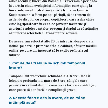
adolescenții și tinerii din România. Traversăm o perioadă
în care, în ciuda evoluției și informațiilor care ajung la
tineri într-un ritm alert, încă există frici și nelămuriri.
Societatea ne-a făcut pe noi, părinții, să ne temem de
astfel de discuții cu proprii copii, lucru care a dus către
cifre îngrijorătoare în ceea ce privește nașterile și
avorturile adolescentelor, precum și gradul de răspândire
al numeroaselor boli cu transmitere sexuală.
De aceea, am selectat alte 20 de întrebări despre viața
intimă, pe care le primesc atât la cabinet, cât și în mediul
online, pe care am încercat să le explic pe înțelesul
tuturor.
1. Cât de des trebuie să schimb tamponul
intern?
Tamponul intern trebuie schimbat la 4-8 ore. Dacă îl
folosiți o perioada mai mare de 8 ore, sângele care
persistă în vaginul dumneavoastră va favoriza o infecție,
care poate să conducă la complicații grave.
2. Răcesc foarte des la ovare, de ce mi se
întâmplă asta?