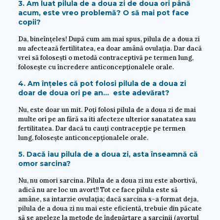
3. Am luat pilula de a doua zi de doua ori până
acum, este vreo problemă? O să mai pot face
copii?
Da, bineînțeles! După cum am mai spus, pilula de a doua zi
nu afectează fertilitatea, ea doar amână ovulația. Dar dacă
vrei să folosești o metodă contraceptivă pe termen lung,
folosește cu încredere anticoncepționalele orale.
4. Am înțeles că pot folosi pilula de a doua zi
doar de doua ori pe an… este adevărat?
Nu, este doar un mit. Poți folosi pilula de a doua zi de mai
multe ori pe an fără sa iti afecteze ulterior sanatatea sau
fertilitatea. Dar dacă tu cauți contracepție pe termen
lung, folosește anticoncepționalele orale.
5. Dacă iau pilula de a doua zi, asta înseamnă că
omor sarcina?
Nu, nu omori sarcina. Pilula de a doua zi nu este abortivă,
adică nu are loc un avort!! Tot ce face pilula este să
amâne, sa intarzie ovulația; dacă sarcina s-a format deja,
pilula de a doua zi nu mai este eficientă, trebuie din păcate
să se apeleze la metode de îndepărtare a sarcinii (avortul