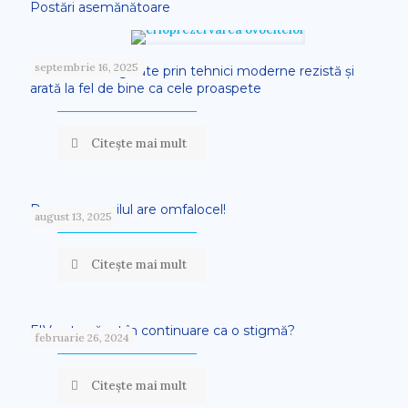
Postări asemănătoare
septembrie 16, 2025
Ovocitele congelate prin tehnici moderne rezistă și
arată la fel de bine ca cele proaspete
Citește mai mult
Doamne, copilul are omfalocel!
august 13, 2025
Citește mai mult
FIV este văzut în continuare ca o stigmă?
februarie 26, 2024
Citește mai mult