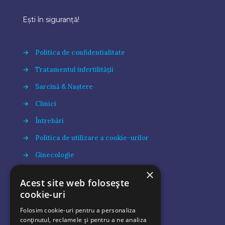
Ești în siguranță!
→
Politica de confidentialitate
→
Tratamentul infertilității
→
Sarcină & Naștere
→
Clinici
→
Întrebări
→
Politica de utilizare a cookie-urilor
→
Ginecologie
×
→
Apariții media
Acest site web folosește
→
Blog
cookie-uri
Folosim cookie-uri pentru a personaliza
conținutul, reclamele și pentru a ne analiza