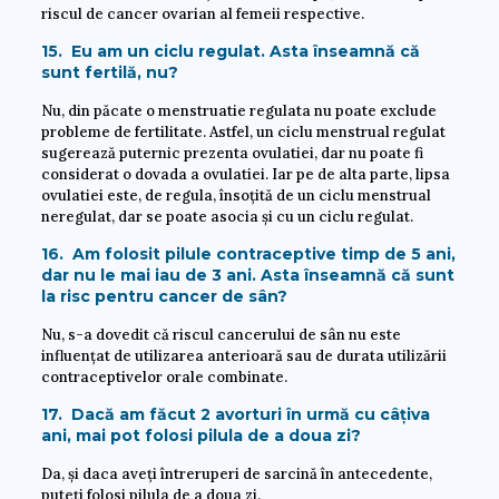
riscul de cancer ovarian al femeii respective.
15. Eu am un ciclu regulat. Asta înseamnă că
sunt fertilă, nu?
Nu, din păcate o menstruatie regulata nu poate exclude
probleme de fertilitate. Astfel, un ciclu menstrual regulat
sugerează puternic prezenta ovulatiei, dar nu poate fi
considerat o dovada a ovulatiei. Iar pe de alta parte, lipsa
ovulatiei este, de regula, însoțită de un ciclu menstrual
neregulat, dar se poate asocia și cu un ciclu regulat.
16. Am folosit pilule contraceptive timp de 5 ani,
dar nu le mai iau de 3 ani. Asta înseamnă că sunt
la risc pentru cancer de sân?
Nu, s-a dovedit că riscul cancerului de sân nu este
influențat de utilizarea anterioară sau de durata utilizării
contraceptivelor orale combinate.
17. Dacă am făcut 2 avorturi în urmă cu câțiva
ani, mai pot folosi pilula de a doua zi?
Da, și daca aveți întreruperi de sarcină în antecedente,
puteți folosi pilula de a doua zi.