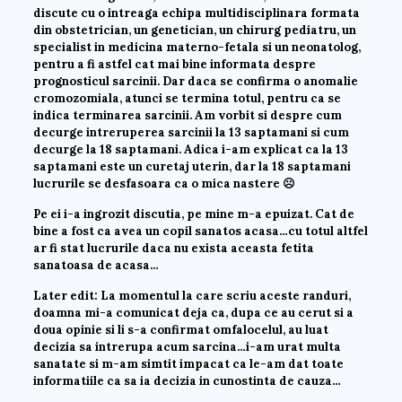
discute cu o intreaga echipa multidisciplinara formata
din obstetrician, un genetician, un chirurg pediatru, un
specialist in medicina materno-fetala si un neonatolog,
pentru a fi astfel cat mai bine informata despre
prognosticul sarcinii. Dar daca se confirma o anomalie
cromozomiala, atunci se termina totul, pentru ca se
indica terminarea sarcinii. Am vorbit si despre cum
decurge intreruperea sarcinii la 13 saptamani si cum
decurge la 18 saptamani. Adica i-am explicat ca la 13
saptamani este un curetaj uterin, dar la 18 saptamani
lucrurile se desfasoara ca o mica nastere ☹
Pe ei i-a ingrozit discutia, pe mine m-a epuizat. Cat de
bine a fost ca avea un copil sanatos acasa…cu totul altfel
ar fi stat lucrurile daca nu exista aceasta fetita
sanatoasa de acasa…
Later edit: La momentul la care scriu aceste randuri,
doamna mi-a comunicat deja ca, dupa ce au cerut si a
doua opinie si li s-a confirmat omfalocelul, au luat
decizia sa intrerupa acum sarcina…i-am urat multa
sanatate si m-am simtit impacat ca le-am dat toate
informatiile ca sa ia decizia in cunostinta de cauza…