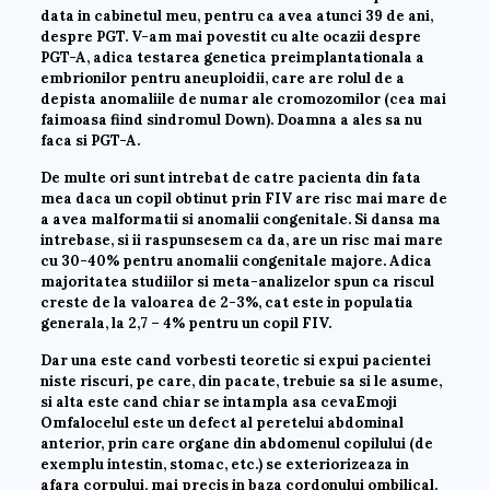
data in cabinetul meu, pentru ca avea atunci 39 de ani,
despre PGT. V-am mai povestit cu alte ocazii despre
PGT-A, adica testarea genetica preimplantationala a
embrionilor pentru aneuploidii, care are rolul de a
depista anomaliile de numar ale cromozomilor (cea mai
faimoasa fiind sindromul Down). Doamna a ales sa nu
faca si PGT-A.
De multe ori sunt intrebat de catre pacienta din fata
mea daca un copil obtinut prin FIV are risc mai mare de
a avea malformatii si anomalii congenitale. Si dansa ma
intrebase, si ii raspunsesem ca da, are un risc mai mare
cu 30-40% pentru anomalii congenitale majore. Adica
majoritatea studiilor si meta-analizelor spun ca riscul
creste de la valoarea de 2-3%, cat este in populatia
generala, la 2,7 – 4% pentru un copil FIV.
Dar una este cand vorbesti teoretic si expui pacientei
niste riscuri, pe care, din pacate, trebuie sa si le asume,
si alta este cand chiar se intampla asa cevaEmoji
Omfalocelul este un defect al peretelui abdominal
anterior, prin care organe din abdomenul copilului (de
exemplu intestin, stomac, etc.) se exteriorizeaza in
afara corpului, mai precis in baza cordonului ombilical.