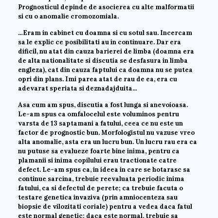
Prognosticul depinde de asocierea cu alte malformatii
si cu o anomalie cromozomiala.
…Eram in cabinet cu doamna si cu sotul sau. Incercam
sa le explic ce posibilitati au in continuare. Dar era
dificil, nu atat din cauza barierei de limba (doamna era
de alta nationalitate si discutia se desfasura in limba
engleza), cat din cauza faptului ca doamna nu se putea
opri din plans. Imi parea atat de rau de ea, era cu
adevarat speriata si deznadajduita…
Asa cum am spus, discutia a fost lunga si anevoioasa.
Le-am spus ca omfalocelul este voluminos pentru
varsta de 13 saptamani a fatului, ceea ce nu este un
factor de prognostic bun. Morfologistul nu vazuse vreo
alta anomalie, asta era un lucru bun. Un lucru rau era ca
nu putuse sa evalueze foarte bine inima, pentru ca
plamanii si inima copilului erau tractionate catre
defect. Le-am spus ca, in ideea in care se hotarasc sa
continue sarcina, trebuie reevaluata periodic inima
fatului, ca si defectul de perete; ca trebuie facuta o
testare genetica invaziva (prin amniocenteza sau
biopsie de vilozitati coriale) pentru a vedea daca fatul
este normal genetic; daca este normal, trebuie sa