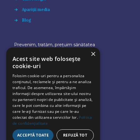
→
Apariții media
→
Blog
Prevenim, tratăm, prețuim sănătatea
×
Acest site web folosește
cookie-uri
Folosim cookie-uri pentru a personaliza
conținutul, reclamele și pentru a ne analiza
traficul. De asemenea, împărtășim
informații despre utilizarea site-ului nostru
cu partenerii noștri de publicitate și analiză,
care le pot combina cu alte informații pe
Vrei să îți faci o programare?
care le-ați furnizat sau pe care le-au
colectat din utilizarea serviciilor lor.
Politica
de confidențialitate
Vrei să iți faci o consultație online ?
ACCEPTĂ TOATE
REFUZĂ TOT