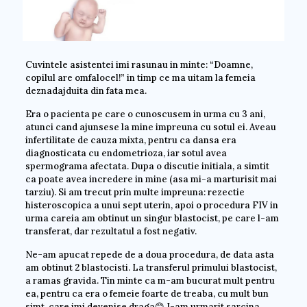
Cuvintele asistentei imi rasunau in minte: “Doamne,
copilul are omfalocel!” in timp ce ma uitam la femeia
deznadajduita din fata mea.
Era o pacienta pe care o cunoscusem in urma cu 3 ani,
atunci cand ajunsese la mine impreuna cu sotul ei. Aveau
infertilitate de cauza mixta, pentru ca dansa era
diagnosticata cu endometrioza, iar sotul avea
spermograma afectata. Dupa o discutie initiala, a simtit
ca poate avea incredere in mine (asa mi-a marturisit mai
tarziu). Si am trecut prin multe impreuna: rezectie
histeroscopica a unui sept uterin, apoi o procedura FIV in
urma careia am obtinut un singur blastocist, pe care l-am
transferat, dar rezultatul a fost negativ.
Ne-am apucat repede de a doua procedura, de data asta
am obtinut 2 blastocisti. La transferul primului blastocist,
a ramas gravida. Tin minte ca m-am bucurat mult pentru
ea, pentru ca era o femeie foarte de treaba, cu mult bun
simt, care imi devenise draga😊 I-am urmarit sarcina