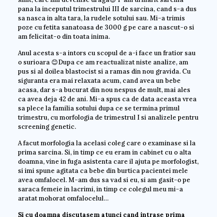
pana la inceputul trimestrului III de sarcina, cand s-a dus
sa nasca in alta tara, la rudele sotului sau. Mi-a trimis
poze cu fetita sanatoasa de 3000 g pe care a nascut-o si
am felicitat-o din toata inima.
Anul acesta s-a intors cu scopul de a-i face un fratior sau
o surioara 😊Dupa ce am reactualizat niste analize, am
pus si al doilea blastocist si a ramas din nou gravida. Cu
siguranta era mai relaxata acum, cand avea un bebe
acasa, dar s-a bucurat din nou nespus de mult, mai ales
ca avea deja 42 de ani. Mi-a spus ca de data aceasta vrea
sa plece la familia sotului dupa ce se termina primul
trimestru, cu morfologia de trimestrul I si analizele pentru
screening genetic.
A facut morfologia la acelasi coleg care o examinase si la
prima sarcina. Si, in timp ce eu eram in cabinet cu o alta
doamna, vine in fuga asistenta care il ajuta pe morfologist,
si imi spune agitata ca bebe din burtica pacientei mele
avea omfalocel. M-am dus sa vad si eu, si am gasit-o pe
saraca femeie in lacrimi, in timp ce colegul meu mi-a
aratat mohorat omfalocelul…
Si cu doamna discutasem atunci cand intrase prima