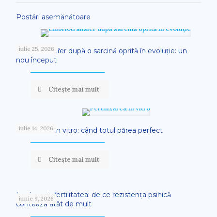
Postări asemănătoare
iulie 25, 2026
Embriotransfer după o sarcină oprită în evoluție: un
nou început
Citește mai mult
iulie 14, 2026
Fertilizarea in vitro: când totul părea perfect
Citește mai mult
Lupta cu infertilitatea: de ce rezistența psihică
iunie 9, 2026
contează atât de mult