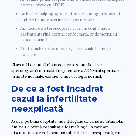
normal, ovare cu AFC 15;
La histerosalpingografie, uterul era omogen opacifiat,
ambele trompe uterine erau permeabile;
Am făcut o histeroscopie la care am confirmat o
cavitate uterină normal conformată, endometrul cu
aspect normal;
Toate analizele hormonale și cele uzuale în limite
normale.
El avea 41 de ani, fără antecedente semnificative,
spermogramă normală, fragmentare a ADN-ului spermatic
în limite normale, examen clinic urologic normal.
De ce a fost încadrat
cazul la infertilitate
neexplicată
Așa că, pe bună dreptate, nu înțelegeau de ce nu se întâmpla.
Am avut o primă consultație foarte lungă, în care am
discutat despre ce înseamnă infertilitatea neexplicată, cum