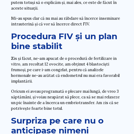
putem totuși să o explicăm și, mai ales, ce este de făcut în
aceste situații.
Mi-au spus clar că nu mai au răbdare să încerce inseminare
intrauterină și că vor să încerce direct FIV.
Procedura FIV și un plan
bine stabilit
Zis și făcut, ne-am apucat de o procedură de fertilizare in
vitro, am recoltat 12 ovocite, am obținut 4 blastociști
frumoși, pe care i-am congelat, pentru că analizele
hormonale ne-au arătat că endometrul nu mai era favorabil
implantării.
Oricum ei aveau programată o plecare mai lungă, de vreo 3
săptămâni, și voiau neapărat să plece, ca să se mai relaxeze
un pic înainte de a încerca un embriotransfer. Am zis că se
potrivește foarte bine totul.
Surpriza pe care nu o
anticipase nimeni