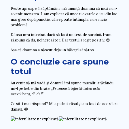
Peste aproape 4 săptămâni, mă anunță doamna că încă nu i-
a venit menstra. I-am explicat că uneori ovarele o iau din loc
mai greu după puncție, că se poate întâmpla, nu e nicio
problemă.
Dânsa m-a întrebat dacă să facă un test de sarcină. I-am
răspuns că da, neîncrezător. Dar testul a ieșit pozitiv. 😊
Așa că doamna a născut deja un băiețel sănătos.
O concluzie care spune
totul
Au venit să mă vadă și domnul îmi spune mucalit, arătându-
mi-l pe bebe din brațe:
„Frumoasă infertilitatea asta
neexplicată, dl. dr.!”
Ce să-i mai răspund? M-a pufnit râsul și am fost de acord cu
dânsul.
😂