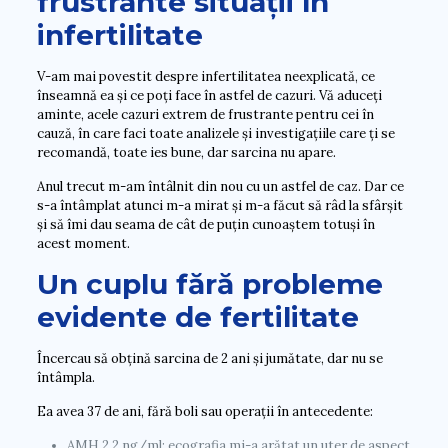
frustrante situații în
infertilitate
V-am mai povestit despre infertilitatea neexplicată, ce
înseamnă ea și ce poți face în astfel de cazuri. Vă aduceți
aminte, acele cazuri extrem de frustrante pentru cei în
cauză, în care faci toate analizele și investigațiile care ți se
recomandă, toate ies bune, dar sarcina nu apare.
Anul trecut m-am întâlnit din nou cu un astfel de caz. Dar ce
s-a întâmplat atunci m-a mirat și m-a făcut să râd la sfârșit
și să îmi dau seama de cât de puțin cunoaștem totuși în
acest moment.
Un cuplu fără probleme
evidente de fertilitate
Încercau să obțină sarcina de 2 ani și jumătate, dar nu se
întâmpla.
Ea avea 37 de ani, fără boli sau operații în antecedente:
AMH 2,2 ng/ml; ecografia mi-a arătat un uter de aspect