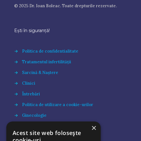
© 2025 Dr. Ioan Boleac. Toate drepturile rezervate.
Ești în siguranță!
→
Politica de confidentialitate
→
Tratamentul infertilității
→
Sarcină & Naștere
→
Clinici
→
Întrebări
→
Politica de utilizare a cookie-urilor
→
Ginecologie
×
→
Apariții media
Acest site web folosește
→
Blog
cookie-uri