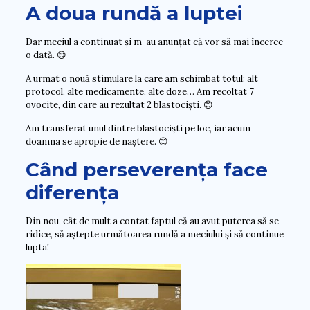
A doua rundă a luptei
Dar meciul a continuat și m-au anunțat că vor să mai încerce
o dată. 😊
A urmat o nouă stimulare la care am schimbat totul: alt
protocol, alte medicamente, alte doze… Am recoltat 7
ovocite, din care au rezultat 2 blastociști. 😊
Am transferat unul dintre blastociști pe loc, iar acum
doamna se apropie de naștere. 😊
Când perseverența face
diferența
Din nou, cât de mult a contat faptul că au avut puterea să se
ridice, să aștepte următoarea rundă a meciului și să continue
lupta!