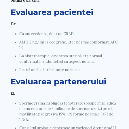
obțină o sarcină.
Evaluarea pacientei
Ea:
Ca antecedente, doar un ERAD;
AMH 2 ng/ml; la ecografie, uter normal conformat, AFC
13;
La histeroscopie, cavitatea uterină era normal
conformată, endometrul cu aspect normal;
Restul analizelor în limite normale.
Evaluarea partenerului
El:
Spermograma cu oligoastenoteratozoospermie, adică
o concentrație de 3 milioane de spermatozoizi pe ml,
motilitate progresivă 15%, 1% forme normale; DFI de
17,5%;
Consultul urologic depistase un varicocel drept grad II