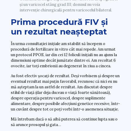
și un varicocel stâng grad III; domnul nu voia
intervenție chirurgicală pentru varicocelul bilateral.
Prima procedură FIV și
un rezultat neașteptat
În urma consultației inițiale am stabilit să începem o
procedură de fertilizare in vitro cât mai repede. Am urmat
un protocol PPOS, iar din cei 12 foliculi inițiali nu au ajuns la
dimensiuni optime decât jumătate dintre ei. Am recoltat 6
ovocite, iar toți embrionii au degenerat în ziua a cincea.
Au fost efectiv șocați de rezultat. Deși vorbisem și despre un
eventual rezultat mai puțin favorabil, recunosc că nici eu nu
mă așteptam la un astfel de rezultat. Am discutat despre
stilul de viață (dar deja duceau o viață foarte sănătoasă),
despre operația pentru varicocel, despre suplimente
alimentare, despre posibile afecțiuni genetice recesive, într-
un cuvânt despre tot ce poți vorbi într-o asemenea situație.
Mă întrebam dacă o să aibă puterea să continue lupta sau o
să arunce prosopul și gata…