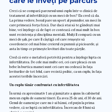
care le înveți pe parcurs
Crezi că se compară parcursul unui cuplu într-o clinică de
tratament al infertilității cu un meci de box? Eu cred că da.
La prima vedere, boxul pare un sport al pumnilor, un meci în
care primează forța fizică. Dar dacă stai să te gândești mai
bine, vei înțelege că de fapt ce contează cel mai mult în box
sunt rezistența și disciplina mentală. Mulți îl compară cu un
meci de șah, pe care îl câștigă cel care reușește să
coordoneze cel mai bine creierul cu pumnii și picioarele, și
asta în timp ce primește lovituri din toate părțile.
Cred că este o metaforă potrivită pentru a înțelege lupta cu
infertilitatea. De cele mai multe ori, cei care pleacă cu un
bebe în burtica mamei sunt cei care nu cedează în fața
loviturilor de tot felul, care rezistă psihic, ca un cuplu, în fața
acestei teribile încercări.
Un cuplu tânăr confruntat cu infertilitatea
În urmă cu aproximativ 1 an și jumătate a ajuns în cabinetul
meu un cuplu de oameni tineri. Ea avea 25 de ani, el 30 de ani.
Genul de oameni pe care nu i-ai bănui, cel puțin la prima
vedere, că se luptă cu infertilitatea. Încercau de 8 luni să