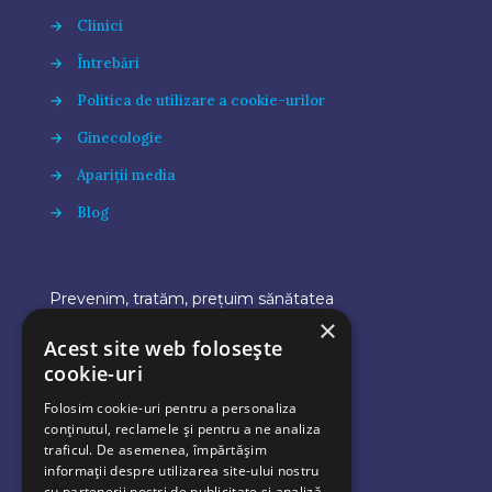
→
Clinici
→
Întrebări
→
Politica de utilizare a cookie-urilor
→
Ginecologie
→
Apariții media
→
Blog
Prevenim, tratăm, prețuim sănătatea
×
Acest site web folosește
cookie-uri
Folosim cookie-uri pentru a personaliza
conținutul, reclamele și pentru a ne analiza
traficul. De asemenea, împărtășim
informații despre utilizarea site-ului nostru
cu partenerii noștri de publicitate și analiză,