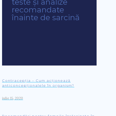
teste şi analize
recomandate
înainte de sarcină
Contracepția – Cum acționează
anticoncepționalele în organism?
iulie 15, 2020
Recomandări pentru femeile însărcinate în