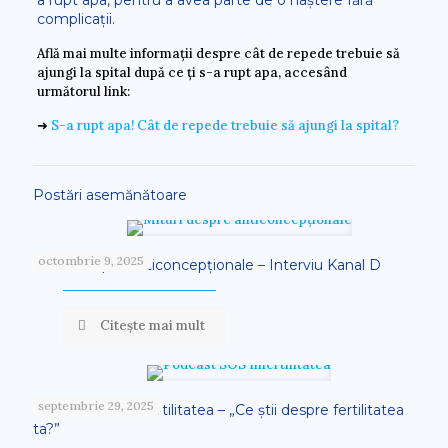
a rupt apa, pentru a avea parte de o naștere fără
complicații.
Află mai multe informații despre cât de repede trebuie să
ajungi la spital după ce ți s-a rupt apa, accesând
următorul link:
➜
S-a rupt apa! Cât de repede trebuie să ajungi la spital?
Postări asemănătoare
octombrie 9, 2025
Mituri despre anticoncepționale – Interviu Kanal D
Citește mai mult
septembrie 29, 2025
Podcast SOS Infertilitatea – „Ce știi despre fertilitatea
ta?”