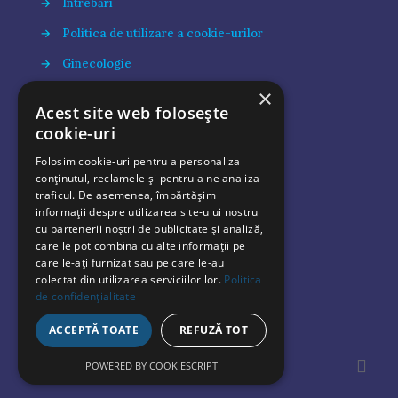
→
Întrebări
→
Politica de utilizare a cookie-urilor
→
Ginecologie
×
→
Apariții media
Acest site web folosește
→
Blog
cookie-uri
Folosim cookie-uri pentru a personaliza
conținutul, reclamele și pentru a ne analiza
Prevenim, tratăm, prețuim sănătatea
traficul. De asemenea, împărtășim
informații despre utilizarea site-ului nostru
cu partenerii noștri de publicitate și analiză,
care le pot combina cu alte informații pe
Vrei să îți faci o programare?
care le-ați furnizat sau pe care le-au
colectat din utilizarea serviciilor lor.
Politica
de confidențialitate
Vrei să iți faci o consultație online ?
ACCEPTĂ TOATE
REFUZĂ TOT
POWERED BY COOKIESCRIPT