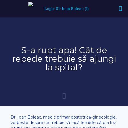
S-a rupt apa! Cât de
repede trebuie să ajungi
la spital?
Dr. Ioan Boleac, medic primar obstetrică-ginecologie,
vorbește despre ce trebuie să facă femeile cărora li s-